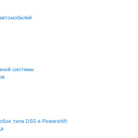
 автомобилей
зной системы
ов
бок типа DSG и Powershift
да