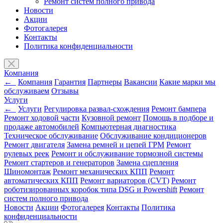
Ремонт систем полного привода
Новости
Акции
Фотогалерея
Контакты
Политика конфиденциальности
Компания
←
Компания
Гарантия
Партнеры
Вакансии
Какие марки мы
обслуживаем
Отзывы
Услуги
←
Услуги
Регулировка развал-схождения
Ремонт бампера
Ремонт ходовой части
Кузовной ремонт
Помощь в подборе и
продаже автомобилей
Компьютерная диагностика
Техническое обслуживание
Обслуживание кондиционеров
Ремонт двигателя
Замена ремней и цепей ГРМ
Ремонт
рулевых реек
Ремонт и обслуживание тормозной системы
Ремонт стартеров и генераторов
Замена сцепления
Шиномонтаж
Ремонт механических КПП
Ремонт
автоматических КПП
Ремонт вариаторов (CVT)
Ремонт
роботизированных коробок типа DSG и Powershift
Ремонт
систем полного привода
Новости
Акции
Фотогалерея
Контакты
Политика
конфиденциальности